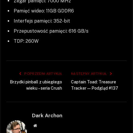
Zegar pamięci: 7000 MHz
Pamięć wideo: 11GB GDDR6
Interfejs pamięci: 352-bit
Przepustowość pamięci: 616 GB/s
TDP: 260W
POPRZEDNI ARTYKUŁ
NASTĘPNY ARTYKUŁ
Brzydki pinball z ubiegłego
Captain Toad: Treasure
wieku – seria Crush
Tracker — Podgląd #137
Dark Archon
Strona
WWW