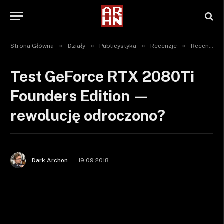
»
»
»
»
Strona Główna
Działy
Publicystyka
Recenzje
Recenzje sprzętu
Test GeForce RTX 2080Ti
Founders Edition —
rewolucję odroczono?
Dark Archon
19.09.2018