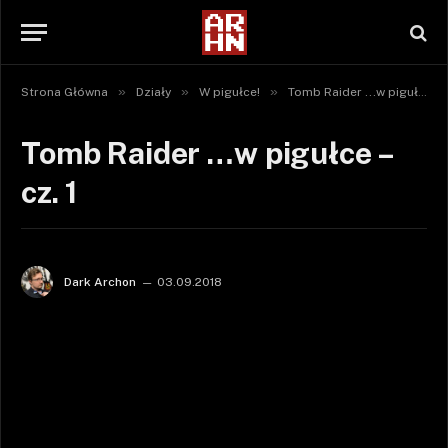
»
»
»
Strona Główna
Działy
W pigułce!
Tomb Raider ...w pigułce
Tomb Raider …w pigułce –
cz. 1
Dark Archon
03.09.2018