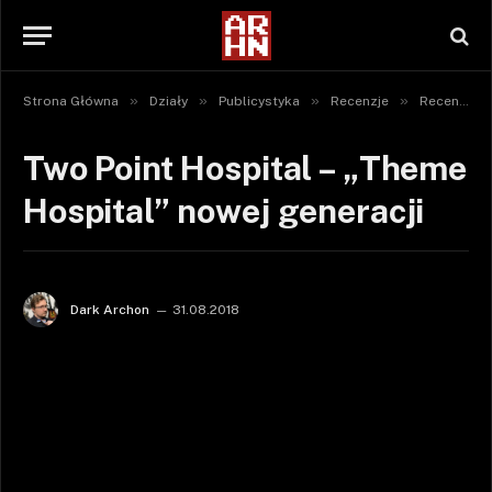
»
»
»
»
Strona Główna
Działy
Publicystyka
Recenzje
Recenzje gier
Two Point Hospital – „Theme
Hospital” nowej generacji
Dark Archon
31.08.2018