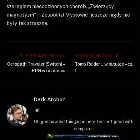
szeregiem niecodziennych chorób. „Zwierzęcy
magnetyzm” i „Zespół (z) Mysłowic” jeszcze nigdy nie
były tak straszne.
POPRZEDNI ARTYKUŁ
NASTĘPNY ARTYKUŁ
Octopath Traveler (Switch) –
Tomb Raider …w pigułce – cz.
RPG w rozdarciu
1
Dark Archon
Strona
WWW
Oh god how did this get in here I am not good with
computer.