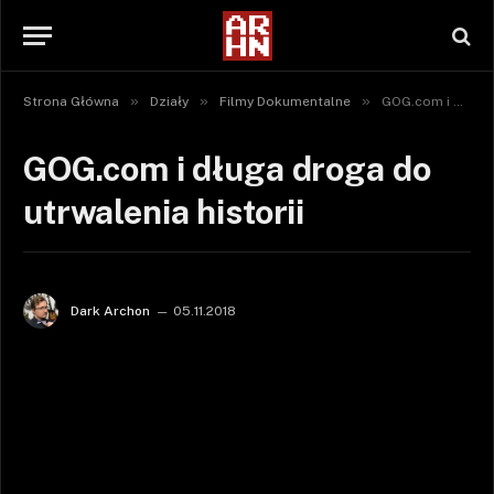
»
»
»
Strona Główna
Działy
Filmy Dokumentalne
GOG.com i długa droga do utrwalenia historii
GOG.com i długa droga do
utrwalenia historii
Dark Archon
05.11.2018