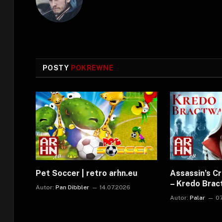
POSTY
POKREWNE
Pet Soccer | retro arhn.eu
Assassin’s C
– Kredo Bra
Autor:
Pan Dibbler
14.07.2026
Autor:
Palar
0