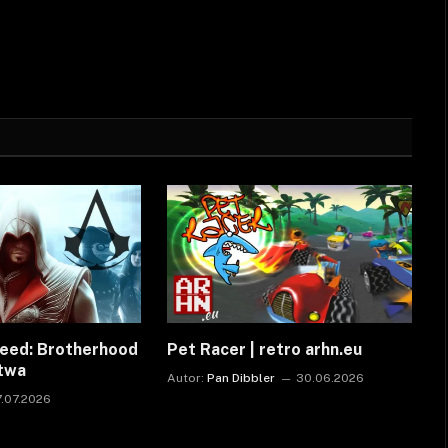
reed: Brotherhood
Pet Racer | retro arhn.eu
ctwa
Autor:
Pan Dibbler
30.06.2026
7.07.2026