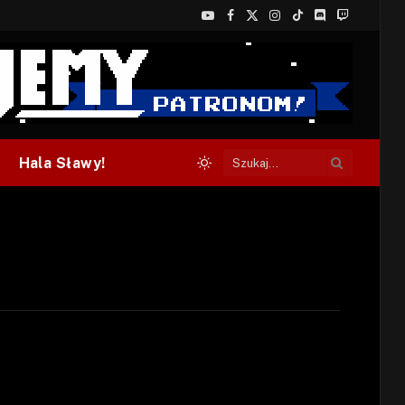
YouTube
Facebook
X
Instagram
TikTok
Discord
Twitch
(Twitter)
Hala Sławy!