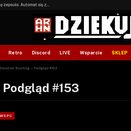
BONUS: Jak w tym kawale. A ja wiem co się zepsuło. Automat się zepsuł.
Retro
Discord
LIVE
Wsparcie
SKLEP
Devolver Bootleg — Podgląd #153
 Podgląd #153
WS PC