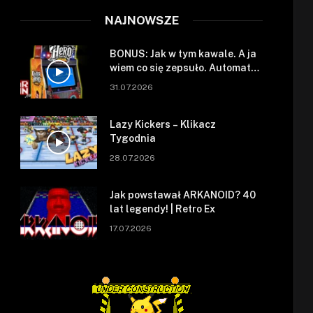
NAJNOWSZE
BONUS: Jak w tym kawale. A ja
wiem co się zepsuło. Automat
się zepsuł.
31.07.2026
Lazy Kickers – Klikacz
Tygodnia
28.07.2026
Jak powstawał ARKANOID? 40
lat legendy! | Retro Ex
17.07.2026