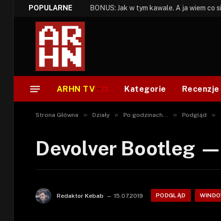
POPULARNE
ARHN TV
Kategorie
Recenzje
»
»
»
»
Strona Główna
Działy
Po godzinach...
Podgląd
Devolver Bootleg —
PODGLĄD
WINDO
Redaktor Kebab
15.07.2019