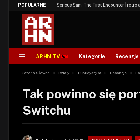
POPULARNE
Serious Sam: The First Encounter | retro 
ARHN TV
Kategorie
Recenzje
»
»
»
»
Strona Główna
Działy
Publicystyka
Recenzje
Re
Tak powinno się por
Switchu