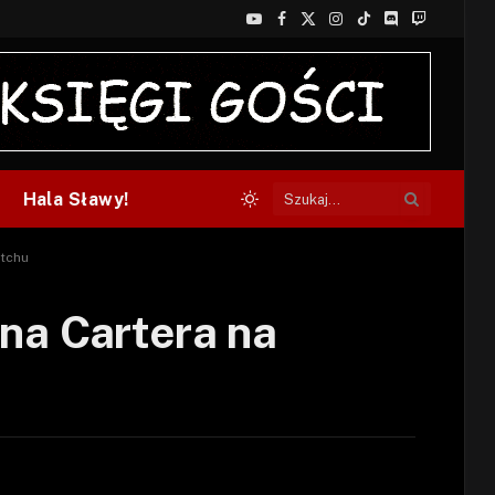
YouTube
Facebook
X
Instagram
TikTok
Discord
Twitch
(Twitter)
Hala Sławy!
itchu
ana Cartera na