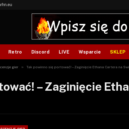
arhn.eu
Retro
Discord
LIVE
Wsparcie
SKLEP
»
cenzje gier
Tak powinno się portować! – Zaginięcie Ethana Cartera na Sw
tować! – Zaginięcie Eth