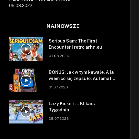
09.08.2022
NAJNOWSZE
Serious Sam: The First
Encounter | retro arhn.eu
07.08.2026
BONUS: Jak w tym kawale. A ja
wiem co się zepsuło. Automat
się zepsuł.
31.07.2026
Lazy Kickers – Klikacz
Tygodnia
28.07.2026