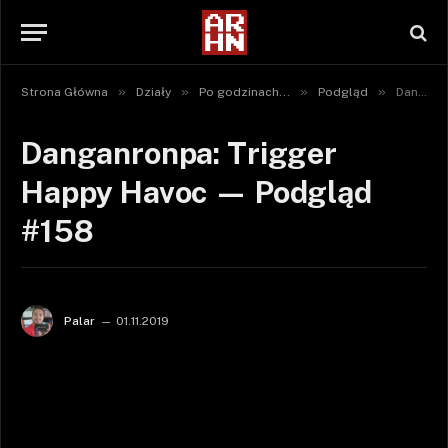
»
»
»
»
Strona Główna
Działy
Po godzinach...
Podgląd
Danganronpa: Trigger Happy Havoc — Podgląd #158
Danganronpa: Trigger
Happy Havoc — Podgląd
#158
Palar
01.11.2019