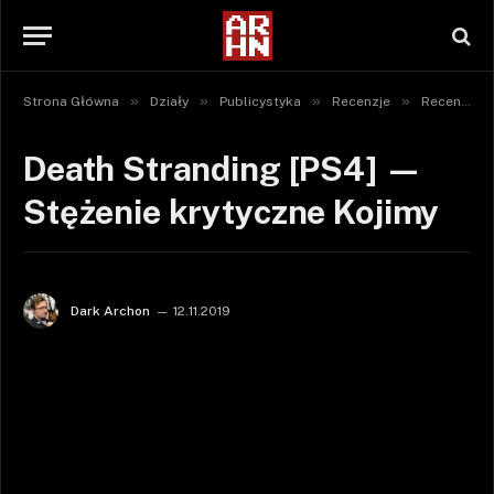
»
»
»
»
Strona Główna
Działy
Publicystyka
Recenzje
Recenzje gier
Death Stranding [PS4] —
Stężenie krytyczne Kojimy
Dark Archon
12.11.2019