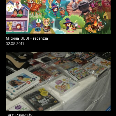
Miitopia [3DS] — recenzja
02.08.2017
Targi Rupieci #7