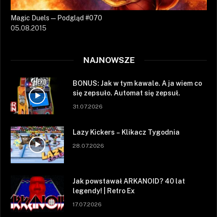
Magic Duels — Podgląd #070
05.08.2015
NAJNOWSZE
BONUS: Jak w tym kawale. A ja wiem co
się zepsuło. Automat się zepsuł.
31.07.2026
Lazy Kickers – Klikacz Tygodnia
28.07.2026
Jak powstawał ARKANOID? 40 lat
legendy! | Retro Ex
17.07.2026