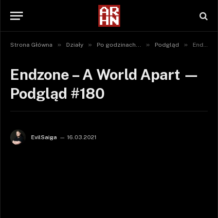
»
»
»
»
Strona Główna
Działy
Po godzinach...
Podgląd
Endzone – A World Apart — Podgląd #180
Endzone – A World Apart —
Podgląd #180
EvilSaiga
16.03.2021