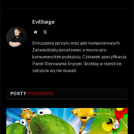
EvilSaiga
Strona
X
WWW
(Twitter)
Entuzjasta sprzętu oraz gier komputerowych.
Zatwardziały pecetowiec o mocno pro-
konsumenckim podejściu. Człowiek specyfikacja,
Panel Sterowania Enjoyer. Grzebię w rejestrze,
żebyście wy nie musieli.
POSTY
POKREWNE