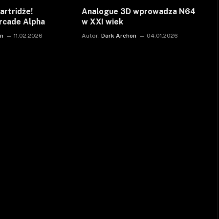
artridże!
Analogue 3D wprowadza N64
rcade Alpha
w XXI wiek
on
11.02.2026
Autor:
Dark Archon
04.01.2026