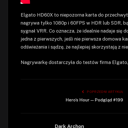
Elgato HD60X to niepozorna karta do przechwyty
nagrywa tylko 1080p i 60FPS w HDR lub SDR, bą
sygnał VRR. Co oznacza, że idealnie nadaje się d
jedna z pierwszych, jeśli nie pierwsza domowa k
odświeżania i sądzę, że najlepiej skorzystają z ni
Nagrywarkę dostarczyła do testów firma Elgato, 
POPRZEDNI ARTYKUŁ
Hero’s Hour — Podgląd #199
Dark Archon