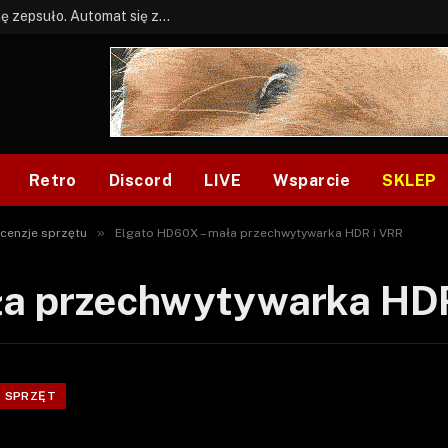
BONUS: Jak w tym kawale. A ja wiem co się zepsuło. Automat się zepsuł.
Retro
Discord
LIVE
Wsparcie
SKLEP
»
cenzje sprzętu
Elgato HD60X – mała przechwytywarka HDR i VRR
ła przechwytywarka HDR
SPRZĘT