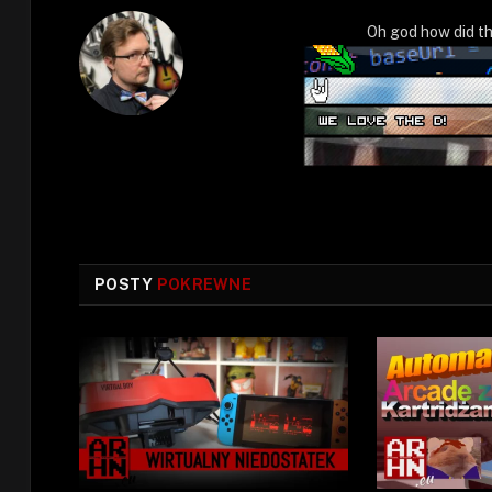
Oh god how did th
POSTY
POKREWNE