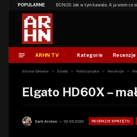
POPULARNE
ARHN TV
Kategorie
Recenzje
»
»
»
»
Strona Główna
Działy
Publicystyka
Recenzje
Re
Elgato HD60X – ma
RECENZJE SPRZĘTU
Dark Archon
02.05.2022