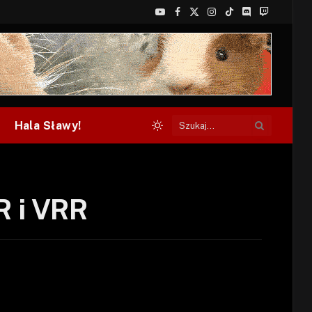
YouTube
Facebook
X
Instagram
TikTok
Discord
Twitch
(Twitter)
Hala Sławy!
 i VRR