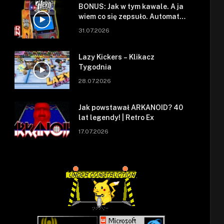
BONUS: Jak w tym kawale. A ja
wiem co się zepsuło. Automat
się zepsuł.
31.07.2026
Lazy Kickers – Klikacz
Tygodnia
28.07.2026
Jak powstawał ARKANOID? 40
lat legendy! | Retro Ex
17.07.2026