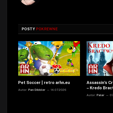
POSTY
POKREWNE
Pet Soccer | retro arhn.eu
Assassin’s C
– Kredo Bra
Autor:
Pan Dibbler
14.07.2026
Autor:
Palar
0