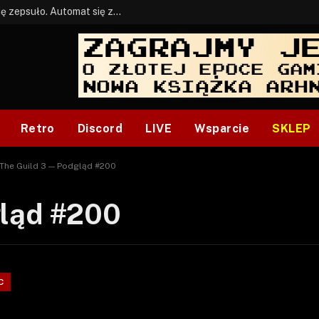
BONUS: Jak w tym kawale. A ja wiem co się zepsuło. Automat się zepsuł.
Retro
Discord
LIVE
Wsparcie
SKLEP
The Guild 3 — Podgląd #200
gląd #200
C