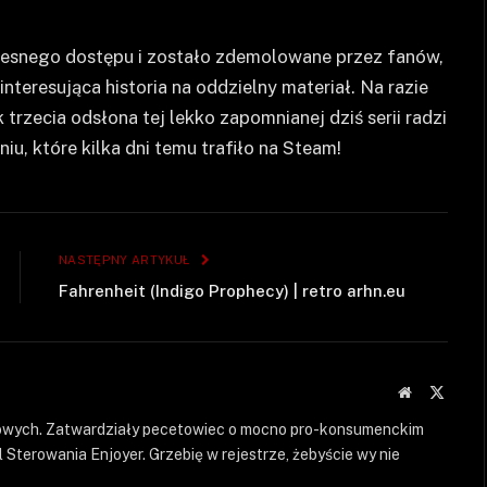
czesnego dostępu i zostało zdemolowane przez fanów,
nteresująca historia na oddzielny materiał. Na razie
trzecia odsłona tej lekko zapomnianej dziś serii radzi
, które kilka dni temu trafiło na Steam!
NASTĘPNY ARTYKUŁ
Fahrenheit (Indigo Prophecy) | retro arhn.eu
Strona
X
WWW
(Twitte
rowych. Zatwardziały pecetowiec o mocno pro-konsumenckim
 Sterowania Enjoyer. Grzebię w rejestrze, żebyście wy nie