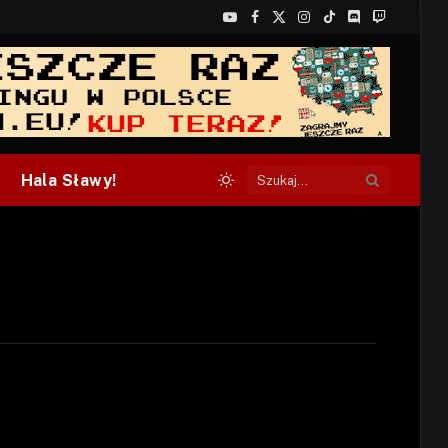
YouTube
Facebook
X
Instagram
TikTok
Discord
Twitch
(Twitter)
Hala Sławy!