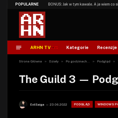
POPULARNE
ARHN TV
Kategorie
Recenzje
»
»
»
»
Strona Główna
Działy
Po godzinach...
Podgląd
The Guild 3 — Pod
PODGLĄD
WINDOWS P
EvilSaiga
23.06.2022