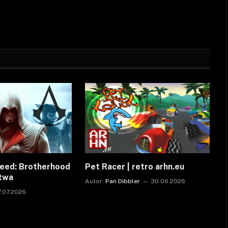
reed: Brotherhood
Pet Racer | retro arhn.eu
ctwa
Autor:
Pan Dibbler
30.06.2026
7.07.2026