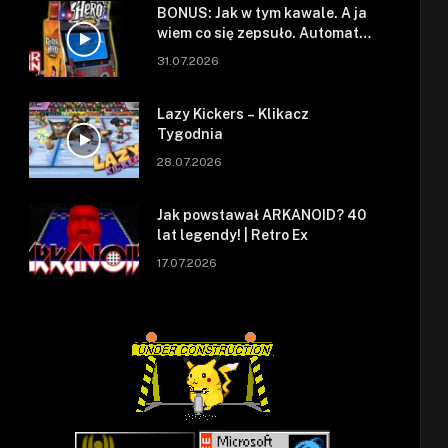
BONUS: Jak w tym kawale. A ja
wiem co się zepsuło. Automat
się zepsuł.
31.07.2026
Lazy Kickers – Klikacz
Tygodnia
28.07.2026
Jak powstawał ARKANOID? 40
lat legendy! | Retro Ex
17.07.2026