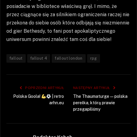
posiadacie w bibliotece właściwą grę). I mimo, że
przez ciągnące się za silnikiem ograniczenia raczej nie
przekona do siebie osób które odbijają się niezmiennie
od gier Bethesdy, to fani post apokaliptycznego
uniwersum powinni znaleźć tam coś dla siebie!
fallout
fallout 4
fallout london
rpg
POPRZEDNI ARTYKUŁ
NASTĘPNY ARTYKUŁ
Polska Goola!
| retro
The Thaumaturge — polska
arhn.eu
perełka, którą prawie
przegapiliśmy