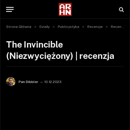
»
»
»
»
Strona Główna
Działy
Publicystyka
Recenzje
Recenzje gier
The Invincible
(Niezwyciężony) | recenzja
Pan Dibbler
10.12.2023