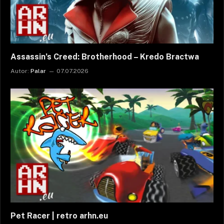
Assassin’s Creed: Brotherhood – Kredo Bractwa
Autor:
Palar
07.07.2026
Pet Racer | retro arhn.eu