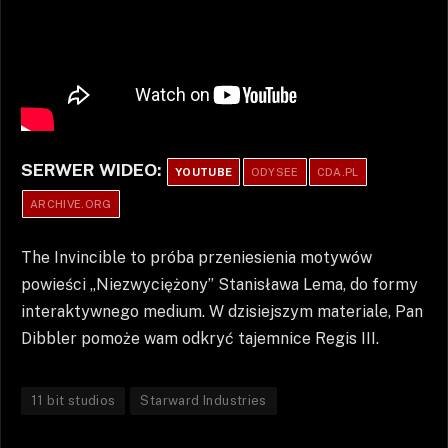
SERWER WIDEO:
YOUTUBE
ODYSEE
CDA.PL
ARCHIVE.ORG
The Invincible to próba przeniesienia motywów
powieści „Niezwyciężony” Stanisława Lema, do formy
interaktywnego medium. W dzisiejszym materiale, Pan
Dibbler pomoże wam odkryć tajemnice Regis III.
11 bit studios
Starward Industries