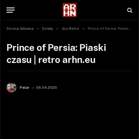
»
»
»
Strona Główna
Działy
Gry Retro
Prince of Persia: Piaski czasu | retro arhn.eu
Prince of Persia: Piaski
czasu | retro arhn.eu
Palar
06.04.2025