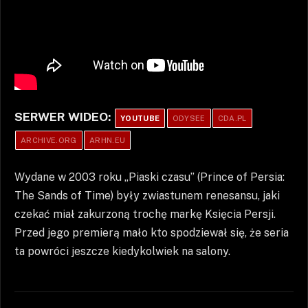
SERWER WIDEO:
YOUTUBE
ODYSEE
CDA.PL
ARCHIVE.ORG
ARHN.EU
Wydane w 2003 roku „Piaski czasu” (Prince of Persia:
The Sands of Time) były zwiastunem renesansu, jaki
czekać miał zakurzoną trochę markę Księcia Persji.
Przed jego premierą mało kto spodziewał się, że seria
ta powróci jeszcze kiedykolwiek na salony.