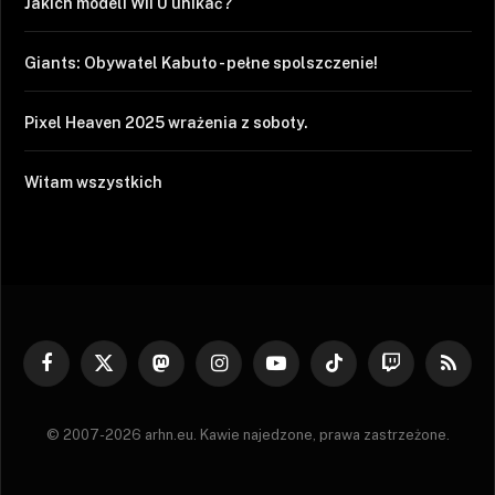
Jakich modeli Wii U unikać?
Giants: Obywatel Kabuto - pełne spolszczenie!
Pixel Heaven 2025 wrażenia z soboty.
Witam wszystkich
Facebook
X
Mastodon
Instagram
YouTube
TikTok
Twitch
RSS
(Twitter)
© 2007-2026 arhn.eu. Kawie najedzone, prawa zastrzeżone.