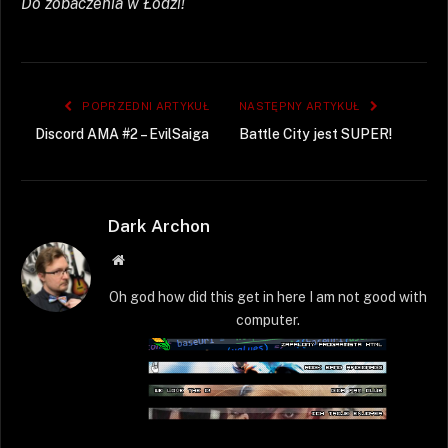
Do zobaczenia w Łodzi!
POPRZEDNI ARTYKUŁ
NASTĘPNY ARTYKUŁ
Discord AMA #2 – EvilSaiga
Battle City jest SUPER!
Dark Archon
Strona
WWW
Oh god how did this get in here I am not good with
computer.