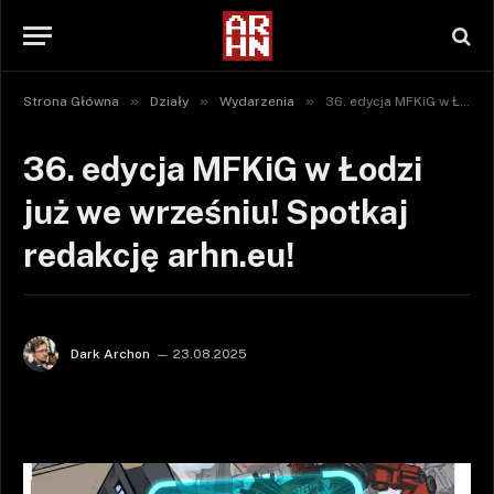
»
»
»
Strona Główna
Działy
Wydarzenia
36. edycja MFKiG w Łodzi już we wrześniu! Spotkaj redakcję arhn.eu!
36. edycja MFKiG w Łodzi
już we wrześniu! Spotkaj
redakcję arhn.eu!
Dark Archon
23.08.2025