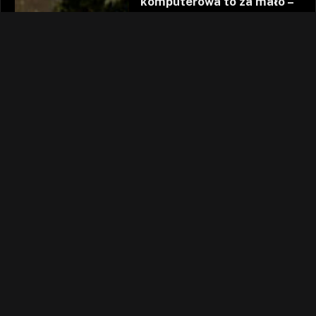
komputerowa to za mało –
Relacja ARHN.EU
Autor:
Redaktor Kebab
27.10.2023