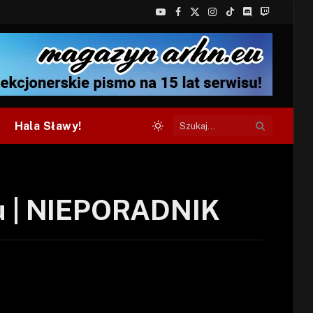
YouTube
Facebook
X
Instagram
TikTok
Discord
Twitch
(Twitter)
Hala Sławy!
OSu | NIEPORADNIK