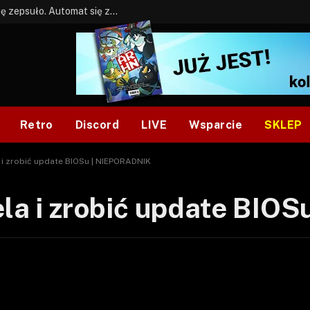
BONUS: Jak w tym kawale. A ja wiem co się zepsuło. Automat się zepsuł.
Retro
Discord
LIVE
Wsparcie
SKLEP
a i zrobić update BIOSu | NIEPORADNIK
ela i zrobić update BI