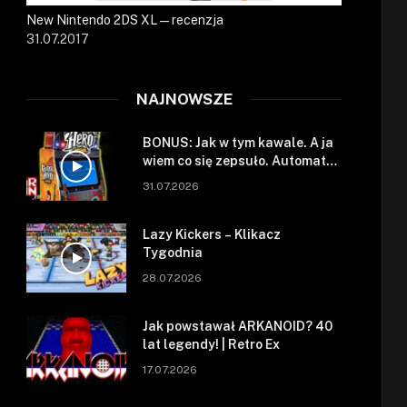
New Nintendo 2DS XL — recenzja
31.07.2017
NAJNOWSZE
BONUS: Jak w tym kawale. A ja
wiem co się zepsuło. Automat
się zepsuł.
31.07.2026
Lazy Kickers – Klikacz
Tygodnia
28.07.2026
Jak powstawał ARKANOID? 40
lat legendy! | Retro Ex
17.07.2026