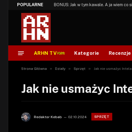
POPULARNE
ARHN TV
Kategorie
Recenzje
»
»
»
Strona Główna
Działy
Sprzęt
Jak nie usmażyc Intel
Jak nie usmażyc Int
SPRZĘT
Redaktor Kebab
02.10.2024