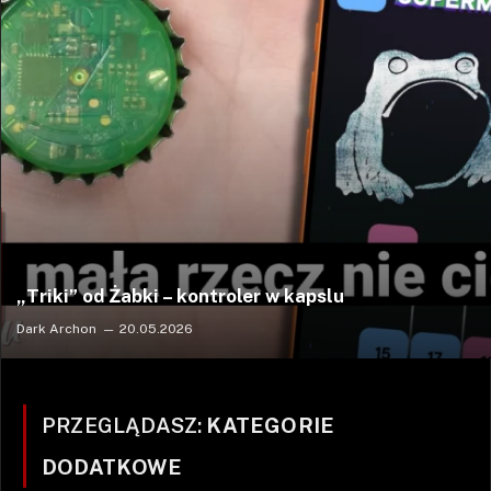
„Triki” od Żabki – kontroler w kapslu
Dark Archon
20.05.2026
PRZEGLĄDASZ:
KATEGORIE
DODATKOWE