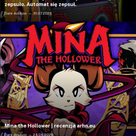
zepsuło. Automat się zepsuł.
Dark Archon
31.07.2026
Mina the Hollower | recenzja arhn.eu
Dark Archon
24.06.2026