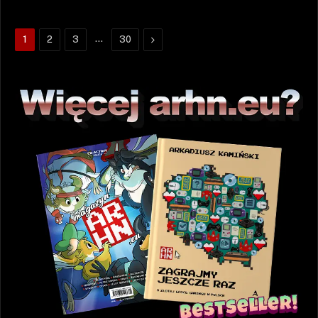
…
Następne
1
2
3
30