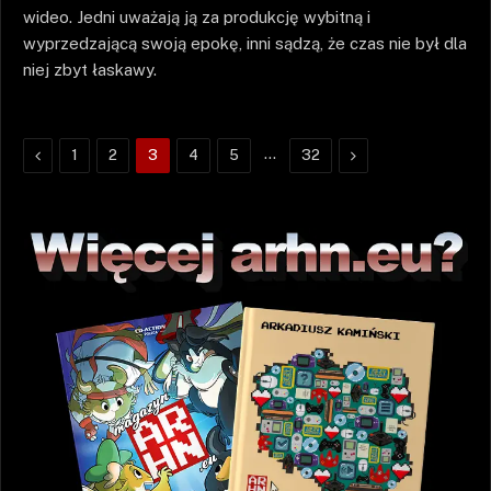
wideo. Jedni uważają ją za produkcję wybitną i
wyprzedzającą swoją epokę, inni sądzą, że czas nie był dla
niej zbyt łaskawy.
Poprzednie
…
Następne
1
2
3
4
5
32