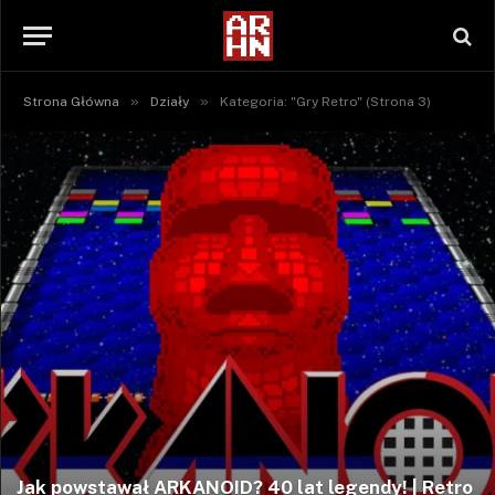
»
»
Strona Główna
Działy
Kategoria: "Gry Retro" (Strona 3)
Jak powstawał ARKANOID? 40 lat legendy! | Retro