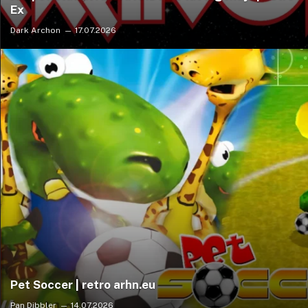
Ex
Dark Archon
17.07.2026
Pet Soccer | retro arhn.eu
Pan Dibbler
14.07.2026