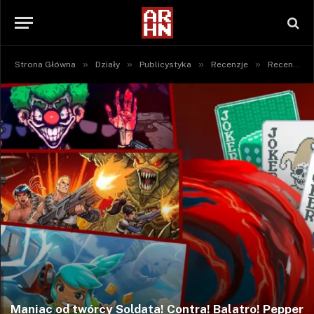
»
»
»
»
Strona Główna
Działy
Publicystyka
Recenzje
Recenzje gier
Maniac od twórcy Soldata! Contra! Balatro! Pepper