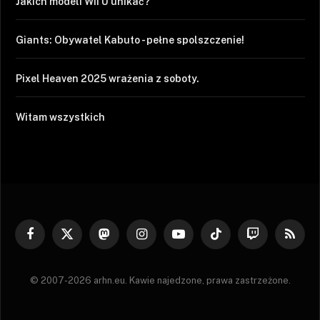
Jakich modeli Wii U unikać?
Giants: Obywatel Kabuto - pełne spolszczenie!
Pixel Heaven 2025 wrażenia z soboty.
Witam wszystkich
Facebook
X
Mastodon
Instagram
YouTube
TikTok
Twitch
RSS
(Twitter)
© 2007-2026 arhn.eu. Kawie najedzone, prawa zastrzeżone.