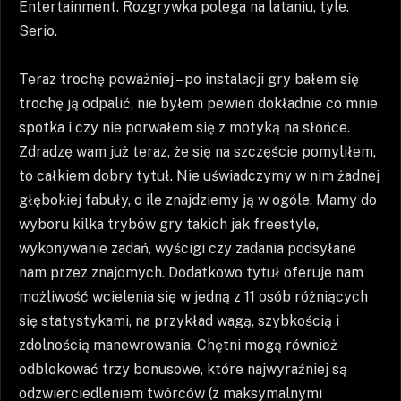
Entertainment. Rozgrywka polega na lataniu, tyle.
Serio.
Teraz trochę poważniej – po instalacji gry bałem się
trochę ją odpalić, nie byłem pewien dokładnie co mnie
spotka i czy nie porwałem się z motyką na słońce.
Zdradzę wam już teraz, że się na szczęście pomyliłem,
to całkiem dobry tytuł. Nie uświadczymy w nim żadnej
głębokiej fabuły, o ile znajdziemy ją w ogóle. Mamy do
wyboru kilka trybów gry takich jak freestyle,
wykonywanie zadań, wyścigi czy zadania podsyłane
nam przez znajomych. Dodatkowo tytuł oferuje nam
możliwość wcielenia się w jedną z 11 osób różniących
się statystykami, na przykład wagą, szybkością i
zdolnością manewrowania. Chętni mogą również
odblokować trzy bonusowe, które najwyraźniej są
odzwierciedleniem twórców (z maksymalnymi