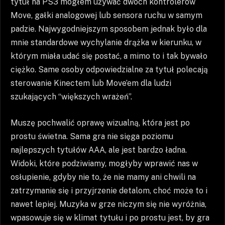
tytuł na PS3 mogłem używać dwóch kontrolerów
Move, gałki analogowej lub sensora ruchu w samym
padzie. Najwygodniejszym sposobem jednak było dla
mnie standardowe wychylanie drążka w kierunku, w
którym miała udać się postać, a mimo to i tak bywało
ciężko. Same osoby odpowiedzialne za tytuł polecają
sterowanie Kinectem lub Move’em dla ludzi
szukających “większych wrażeń”.
Muszę pochwalić oprawę wizualną, która jest po
prostu świetna. Sama gra nie sięga poziomu
najlepszych tytułów AAA, ale jest bardzo ładna.
Widoki, które podziwiamy, mogłyby wprawić nas w
osłupienie, gdyby nie to, że nie mamy ani chwili na
zatrzymanie się i przyjrzenie detalom, choć może to i
nawet lepiej. Muzyka w grze niczym się nie wyróżnia,
wpasowuje się w klimat tytułu i po prostu jest, by gra