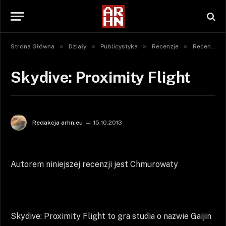
»
»
»
»
Strona Główna
Działy
Publicystyka
Recenzje
Recenzje gier
Skydive: Proximity Flight
Redakcja arhn.eu
15.10.2013
Autorem niniejszej recenzji jest Chmurowaty
Skydive: Proximity Flight to gra studia o nazwie Gaijin