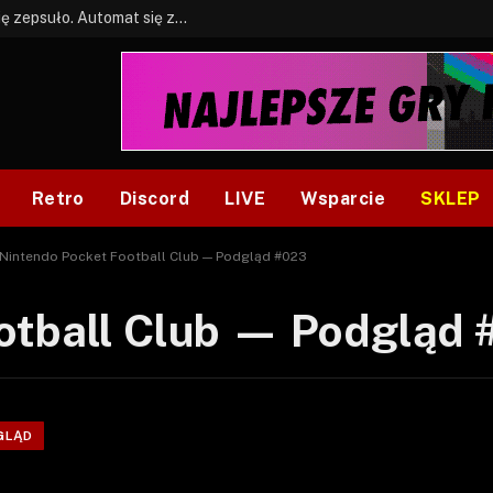
BONUS: Jak w tym kawale. A ja wiem co się zepsuło. Automat się zepsuł.
Retro
Discord
LIVE
Wsparcie
SKLEP
Nintendo Pocket Football Club — Podgląd #023
otball Club — Podgląd
GLĄD