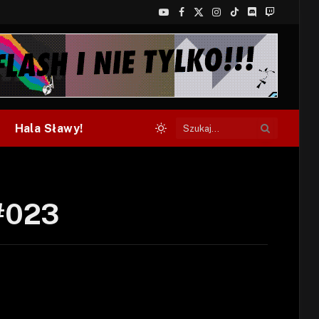
YouTube
Facebook
X
Instagram
TikTok
Discord
Twitch
(Twitter)
Hala Sławy!
 #023