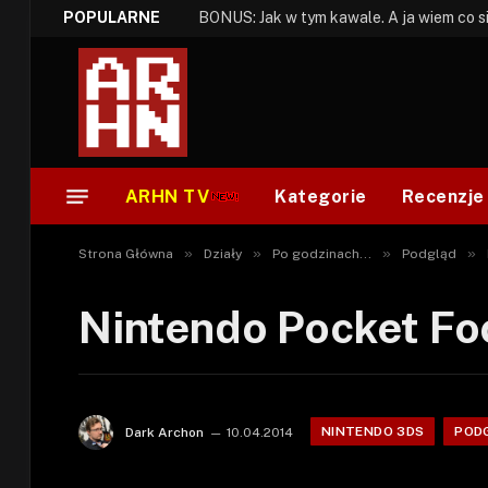
POPULARNE
ARHN TV
Kategorie
Recenzje
»
»
»
»
Strona Główna
Działy
Po godzinach...
Podgląd
Nintendo Pocket Fo
NINTENDO 3DS
POD
Dark Archon
10.04.2014