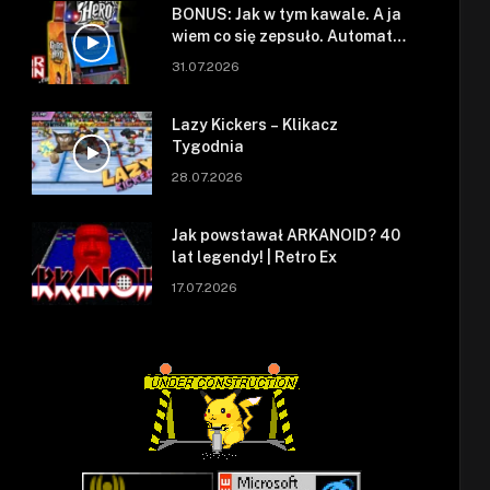
BONUS: Jak w tym kawale. A ja
wiem co się zepsuło. Automat
się zepsuł.
31.07.2026
Lazy Kickers – Klikacz
Tygodnia
28.07.2026
Jak powstawał ARKANOID? 40
lat legendy! | Retro Ex
17.07.2026