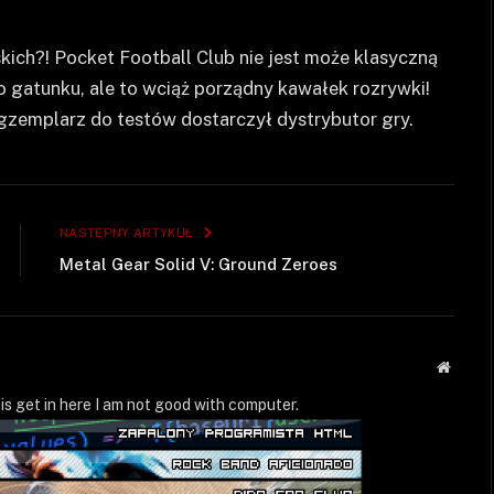
ich?! Pocket Football Club nie jest może klasyczną
o gatunku, ale to wciąż porządny kawałek rozrywki!
gzemplarz do testów dostarczył dystrybutor gry.
NASTĘPNY ARTYKUŁ
Metal Gear Solid V: Ground Zeroes
Strona
WWW
is get in here I am not good with computer.