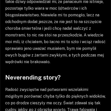
takie dziwy odpowiedział mi, że panaceum nie istnieje,
pozostaje tylko wiara w moc (s)twórców i ich
błogosławieństwo. Niewiele mi to pomogło, lecz na
odchodnym dodał jeszcze, że nie jest to na szczęście
choroba śmiertelna i jeśli chcę nadal walczyć z
monstrami, to nic nie stoi na przeszkodzie. A wiedzcie
moi mili, iż chciałem, bo łacno mi to szło i wciąż radość
sprawiało jeno uważać musiałem, bym nie pomylił
owych bugów z żartami zwykłymi, a tych podczas mej
wędrówki nie brakowało.
Neverending story?
Radość zwycięstw nad potworami wszelakimi
mógłbym porównać chyba tylko do pięknych widoków,
co po drodze cieszyły me oczy. Świat zdawał się tak
cudny, jakby go z obrazka wyjęto. Trawa falowała i