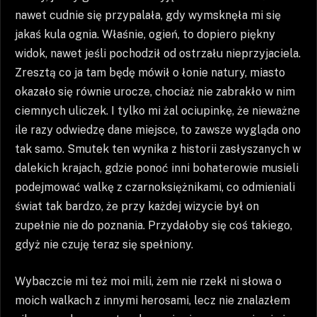
nawet cudnie się przypalała, gdy wymsknęła mi się
jakaś kula ognia. Właśnie, ogień, to dopiero piękny
widok, nawet jeśli pochodził od ostrzału nieprzyjaciela.
Zresztą co ja tam będę mówił o łonie natury, miasto
okazało się równie urocze, chociaż nie zabrakło w nim
ciemnych uliczek. I tylko mi żal ociupinkę, że nieważne
ile razy odwiedzę dane miejsce, to zawsze wygląda ono
tak samo. Smutek ten wynika z historii zasłyszanych w
dalekich krajach, gdzie ponoć inni bohaterowie musieli
podejmować walkę z czarnoksiężnikami, co odmieniali
świat tak bardzo, że przy każdej wizycie był on
zupełnie nie do poznania. Przydałoby się coś takiego,
gdyż nie czuję teraz się spełniony.
Wybaczcie mi też moi mili, żem nie rzekł ni słowa o
moich walkach z innymi herosami, lecz nie znalazłem