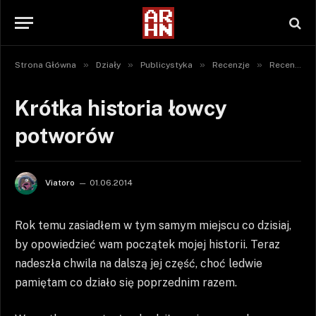
»
»
»
»
Strona Główna
Działy
Publicystyka
Recenzje
Recenzje gier
Krótka historia łowcy
potworów
Viatoro
01.06.2014
Rok temu zasiadłem w tym samym miejscu co dzisiaj,
by opowiedzieć wam początek mojej historii. Teraz
nadeszła chwila na dalszą jej część, choć ledwie
pamiętam co działo się poprzednim razem.