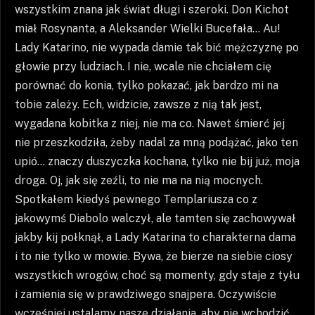
wszystkim znana jak świat długi i szeroki. Don Kichot
miał Rosynanta, a Aleksander Wielki Bucefała… Au!
Lady Katarino, nie wypada damie tak bić mężczyznę po
głowie przy ludziach. I nie, wcale nie chciałem cię
porównać do konia, tylko pokazać, jak bardzo mi na
tobie zależy. Ech, widzicie, zawsze z nią tak jest,
wygadana kobitka z niej, nie ma co. Nawet śmierć jej
nie przeszkodziła, żeby nadal za mną podążać, jako ten
upió… znaczy duszyczka kochana, tylko nie bij już, moja
droga. Oj, jak się zeźli, to nie ma na nią mocnych.
Spotkałem kiedyś pewnego Templariusza co z
jakowymś Diabolo walczył, ale tamten się zachowywał
jakby kij połknął, a Lady Katarina to charakterna dama
i to nie tylko w mowie. Bywa, że bierze na siebie ciosy
wszystkich wrogów, choć są momenty, gdy staje z tyłu
i zamienia się w prawdziwego snajpera. Oczywiście
wcześniej ustalamy nasze działania, aby nie wchodzić