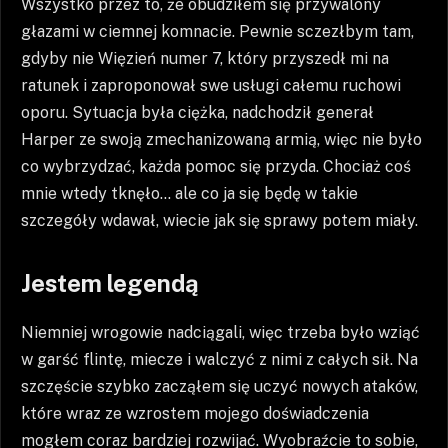
Wszystko przez to, że obudziłem się przywalony
głazami w ciemnej komnacie. Pewnie sczezłbym tam,
gdyby nie Więzień numer 7, który przyszedł mi na
ratunek i zaproponował swe usługi całemu ruchowi
oporu. Sytuacja była ciężka, nadchodził generał
Harper ze swoją zmechanizowaną armią, więc nie było
co wybrzydzać, każda pomoc się przyda. Chociaż coś
mnie wtedy tknęło… ale co ja się będę w takie
szczegóły wdawał, wiecie jak się sprawy potem miały.
Jestem legendą
Niemniej wrogowie nadciągali, więc trzeba było wziąć
w garść flintę, miecze i walczyć z nimi z całych sił. Na
szczęście szybko zacząłem się uczyć nowych ataków,
które wraz ze wzrostem mojego doświadczenia
mogłem coraz bardziej rozwijać. Wyobraźcie to sobie,