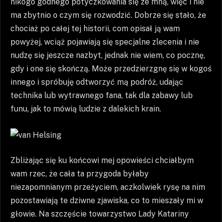
nikogo godnego potyczkowania się ze mną, więc i nie
ma zbytnio o czym się rozwodzić. Dobrze się stało, że
chociaż po całej tej historii, com opisał ją wam
powyżej, wciąż pojawiają się specjalne zlecenia i nie
nudzę się jeszcze nazbyt, jednak nie wiem, co pocznę,
gdy i one się skończą. Może przedzierzgnę się w kogoś
innego i spróbuję odtworzyć mą podróż, udając
technika lub wytrawnego fana, tak dla zabawy lub
funu, jak to mówią ludzie z dalekich krain.
Zbliżając się ku końcowi mej opowieści chciałbym
wam rzec, że cała ta przygoda byłaby
niezapomnianym przeżyciem, aczkolwiek rysę na nim
pozostawiają te dziwne zjawiska, co to mieszały mi w
głowie. Na szczęście towarzystwo Lady Katariny