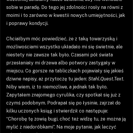
sobie w paradę. Do tego jej zdolności rosły na równi z
moimi i to zarówno w kwestii nowych umiejętności, jak
i poprawy kondycji.
Chciałbym móc powiedzieć, że z taką towarzyską i
możliwościami wszystko układało mi się świetnie, ale
niestety nie zawsze tak było. Czasami pół świata
przesłaniały mi drzewa albo potwory zastygały w
miejscu. Co gorsze na tabliczkach pojawiały się jakieś
dziwne napisy, aż przytoczę tu jeden:
Stahl.Quest.Text
.
Niby wiem, iż to niemożliwe, a jednak tak było.
Zapytałem znajomego cyrulika, czy spotkał się już z
czymś podobnym. Podrapał się po łysinie, zajrzał do
kilku uczonych ksiąg i stwierdził co następuje:
“Chorobę tę zowią bugi, choć też widzę tu, że można ją
mylić z niedoróbkami”. Na moje pytanie, jak leczyć