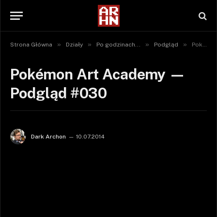
»
»
»
»
Strona Główna
Działy
Po godzinach...
Podgląd
Pokémon Art Academy — Podgląd #030
Pokémon Art Academy —
Podgląd #030
Dark Archon
10.07.2014