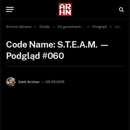
»
»
»
»
Strona Główna
Działy
Po godzinach...
Podgląd
Code Name: S.T.E.A.M. — Podgląd #060
Code Name: S.T.E.A.M. —
Podgląd #060
Dark Archon
05.05.2015