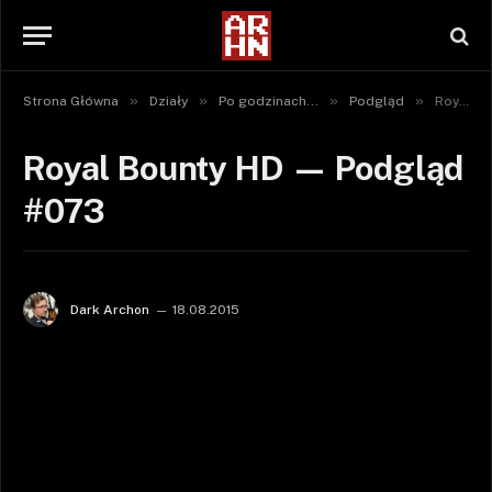
»
»
»
»
Strona Główna
Działy
Po godzinach...
Podgląd
Royal Bounty HD — Podgląd #073
Royal Bounty HD — Podgląd
#073
Dark Archon
18.08.2015