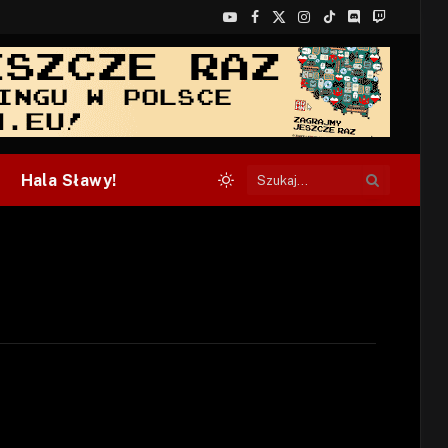
YouTube
Facebook
X
Instagram
TikTok
Discord
Twitch
(Twitter)
Hala Sławy!