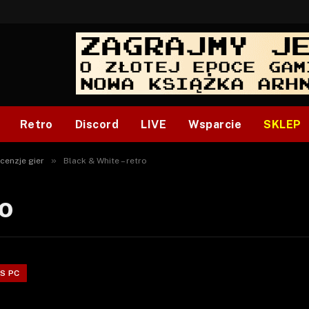
Retro
Discord
LIVE
Wsparcie
SKLEP
»
cenzje gier
Black & White – retro
ro
S PC