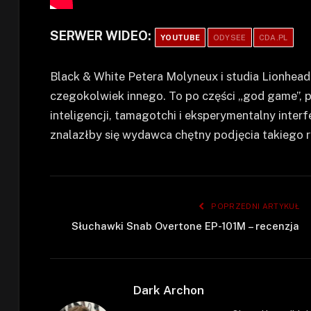
SERWER WIDEO:
YOUTUBE
ODYSEE
CDA.PL
Black & White Petera Molyneux i studia Lionhead 
czegokolwiek innego. To po części „god game”, po
inteligencji, tamagotchi i eksperymentalny interf
znalazłby się wydawca chętny podjęcia takiego r
POPRZEDNI ARTYKUŁ
Słuchawki Snab Overtone EP-101M – recenzja
Dark Archon