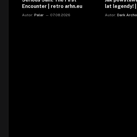
Encounter | retro arhn.eu
lat legendy! 
Autor:
Palar
07.08.2026
Autor:
Dark Arch