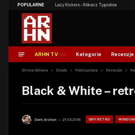
POPULARNE
Lazy Kickers – Klikacz Tygodnia
ARHN TV
Kategorie
Recenzje
»
»
»
»
Strona Główna
Działy
Publicystyka
Recenzje
Re
Black & White – ret
GRY RETRO
WINDOW
Dark Archon
21.03.2016