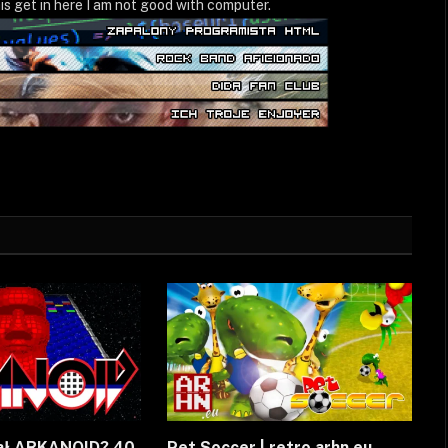
is get in here I am not good with computer.
ał ARKANOID? 40
Pet Soccer | retro arhn.eu