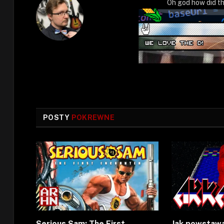
Oh god how did th
POSTY
POKREWNE
Serious Sam: The First
Jak powstaw