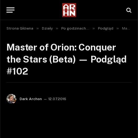
»
»
»
»
Strona Główna
Działy
Po godzinach...
Podgląd
Master of Orion: Conquer the Stars (Beta) — Podgląd #102
Master of Orion: Conquer
the Stars (Beta) — Podgląd
#102
Dark Archon
12.07.2016