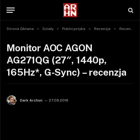
»
»
»
»
Strona Główna
Działy
Publicystyka
Recenzje
Recenzje sprzętu
Monitor AOC AGON
AG271QG (27″, 1440p,
165Hz*, G-Sync) – recenzja
Dark Archon
27.09.2016