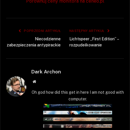
Porównuj ceny monitora na ceneo.pl
POPRZEDNI ARTYKUŁ
NASTĘPNY ARTYKUŁ
Niecodzienne
Lichtspeer „First Edition” –
zabezpieczenia antypirackie
rozpudełkowanie
Dark Archon
Strona
WWW
Oh god how did this get in here I am not good with
computer.