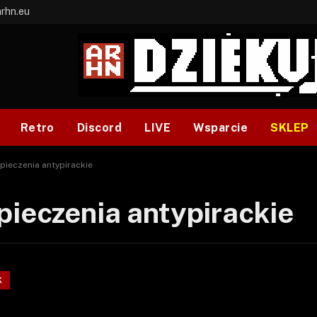
arhn.eu
Retro
Discord
LIVE
Wsparcie
SKLEP
ieczenia antypirackie
ieczenia antypirackie
K