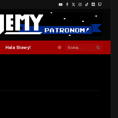
YouTube
Facebook
X
Instagram
TikTok
Discord
Twitch
(Twitter)
Hala Sławy!