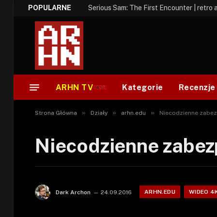
POPULARNE
Serious Sam: The First Encounter | retro 
ARHN TV
Kategorie
Recenzje
»
»
»
Strona Główna
Działy
arhn.edu
Niecodzienne zabezp
Niecodzienne zabezp
ARHN.EDU
WIDEO 4
Dark Archon
24.09.2016