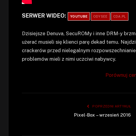
SERWER WIDEO:
YOUTUBE
ODYSEE
CDA.PL
Dzisiejsze Denuva, SecuROMy i inne DRM-y brzm
użerać musieli się klienci parę dekad temu. Naj
crackerów przed nielegalnym rozpowszechnianiem
problemów mieli z nimi uczciwi nabywcy.
Porównuj cen
POPRZEDNI ARTYKUŁ
Pixel-Box – wrzesień 2016