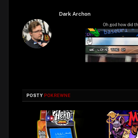
Dark Archon
Oh god how did th
POSTY
POKREWNE