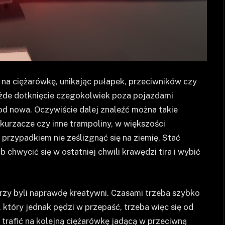
na ciężarówkę, unikając pułapek, przeciwników czy
każde dotknięcie czegokolwiek poza pojazdami
od nowa. Oczywiście dalej znaleźć można takie
kurzacze czy inne trampoliny, w większości
rzypadkiem nie ześlizgnąć się na ziemię. Stać
chwycić się w ostatniej chwili krawędzi tira i wybić
rzy byli naprawdę kreatywni. Czasami trzeba szybko
 który jednak pędzi w przepaść, trzeba więc się od
 trafić na kolejną ciężarówkę jadącą w przeciwną