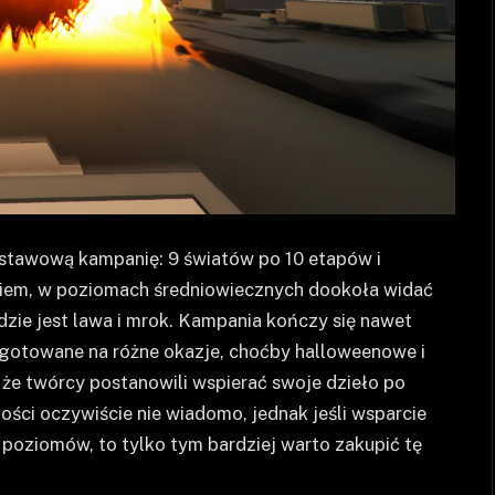
odstawową kampanię: 9 światów po 10 etapów i
niem, w poziomach średniowiecznych dookoła widać
dzie jest lawa i mrok. Kampania kończy się nawet
ygotowane na różne okazje, choćby halloweenowe i
 że twórcy postanowili wspierać swoje dzieło po
łości oczywiście nie wiadomo, jednak jeśli wsparcie
 poziomów, to tylko tym bardziej warto zakupić tę