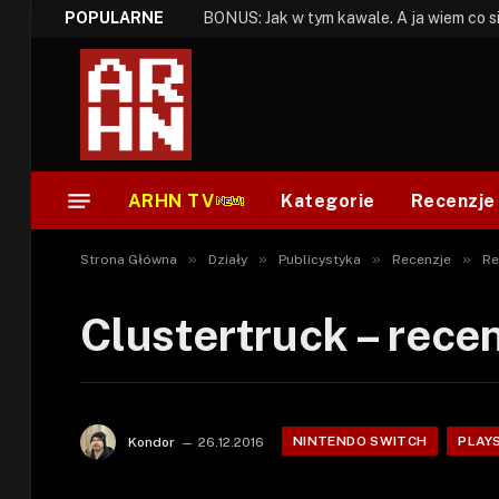
POPULARNE
ARHN TV
Kategorie
Recenzje
»
»
»
»
Strona Główna
Działy
Publicystyka
Recenzje
Re
Clustertruck – rece
NINTENDO SWITCH
PLAY
Kondor
26.12.2016