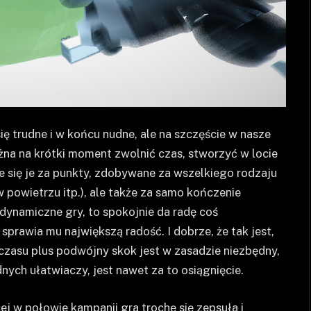
ę trudne i w końcu nudne, ale na szczęście w nasze
żna na krótki moment zwolnić czas, stworzyć w locie
 się je za punkty, zdobywane za wszelkiego rodzaju
 powietrzu itp.), ale także za samo kończenie
 dynamiczne gry, to spokojnie da radę coś
sprawia mu największą radość. I dobrze, że tak jest,
czasu plus podwójny skok jest w zasadzie niezbędny,
ych ułatwiaczy, jest nawet za to osiągnięcie.
ej w połowie kampanii gra trochę się zepsuła i