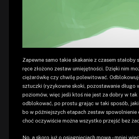
Zapewne samo takie skakanie z czasem stałoby si
ręce złożono zestaw umiejętności. Dzięki nim mo
ciężarówkę czy chwilę polewitować. Odblokowuje
sztuczki (ryzykowne skoki, pozostawanie długo w
poziomów, więc jeśli ktoś nie jest za dobry w tak
odblokować, po prostu grając w taki sposób, jaki 
bo w późniejszych etapach zestaw spowolnienie 
choć oczywiście można wszystko przejść bez żadn
No, a skoro już o osiągnięciach mowa – mniej więc