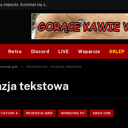
BONUS: Jak w tym kawale. A ja wiem co się zepsuło. Automat się zepsuł.
Retro
Discord
LIVE
Wsparcie
SKLEP
»
cenzje gier
Clustertruck – recenzja tekstowa
nzja tekstowa
STATION 4
RECENZJE GIER
WINDOWS PC
XBOX ONE