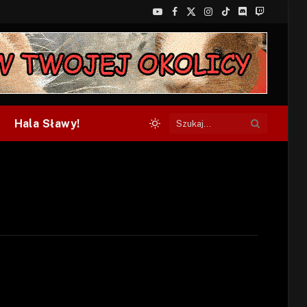
YouTube
Facebook
X
Instagram
TikTok
Discord
Twitch
(Twitter)
Hala Sławy!