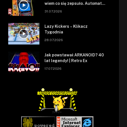
wiem co się zepsuło. Automat
się zepsuł.
31.07.2026
Lazy Kickers – Klikacz
Tygodnia
28.07.2026
Jak powstawał ARKANOID? 40
lat legendy! | Retro Ex
17.07.2026