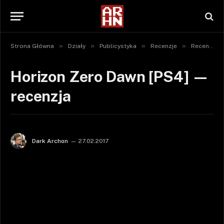
»
»
»
»
Strona Główna
Działy
Publicystyka
Recenzje
Recenzje gier
Horizon Zero Dawn [PS4] —
recenzja
Dark Archon
27.02.2017