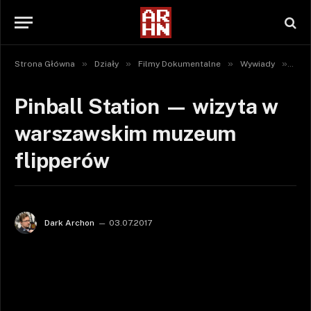
»
»
»
»
Strona Główna
Działy
Filmy Dokumentalne
Wywiady
Pin
Pinball Station — wizyta w
warszawskim muzeum
flipperów
Dark Archon
03.07.2017