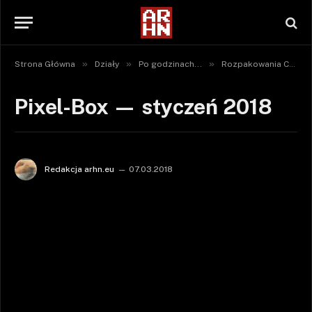
»
»
»
Strona Główna
Działy
Po godzinach...
Rozpakowania Crate'ów
Pixel-Box — styczeń 2018
Redakcja arhn.eu
07.03.2018