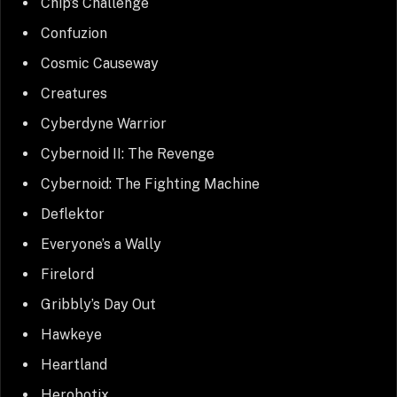
Chip’s Challenge
Confuzion
Cosmic Causeway
Creatures
Cyberdyne Warrior
Cybernoid II: The Revenge
Cybernoid: The Fighting Machine
Deflektor
Everyone’s a Wally
Firelord
Gribbly’s Day Out
Hawkeye
Heartland
Herobotix