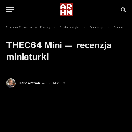
»
»
»
»
Strona Główna
Działy
Publicystyka
Recenzje
Recenzje sprzętu
THEC64 Mini — recenzja
miniaturki
Dark Archon
02.04.2018