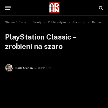
»
»
»
»
Strona Główna
Działy
Publicystyka
Recenzje
Recenzje sprzętu
PlayStation Classic –
zrobieni na szaro
Dark Archon
03.12.2018