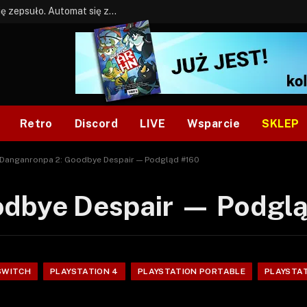
BONUS: Jak w tym kawale. A ja wiem co się zepsuło. Automat się zepsuł.
Retro
Discord
LIVE
Wsparcie
SKLEP
Danganronpa 2: Goodbye Despair — Podgląd #160
odbye Despair — Podgl
SWITCH
PLAYSTATION 4
PLAYSTATION PORTABLE
PLAYSTAT