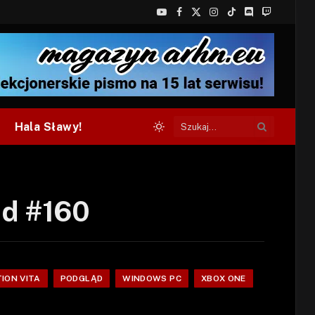
YouTube
Facebook
X
Instagram
TikTok
Discord
Twitch
(Twitter)
Hala Sławy!
ąd #160
ION VITA
PODGLĄD
WINDOWS PC
XBOX ONE