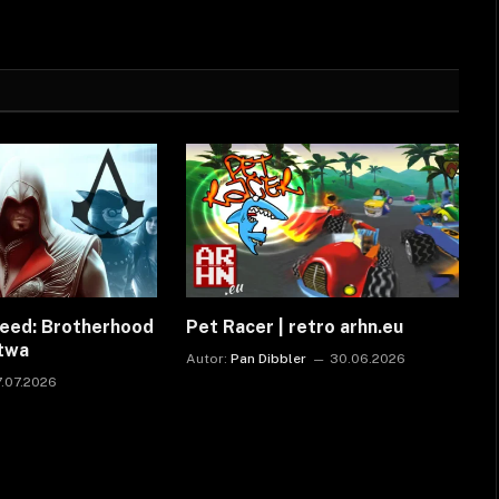
reed: Brotherhood
Pet Racer | retro arhn.eu
ctwa
Autor:
Pan Dibbler
30.06.2026
7.07.2026