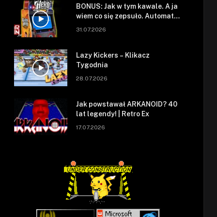
BONUS: Jak w tym kawale. A ja
wiem co się zepsuło. Automat
się zepsuł.
31.07.2026
Lazy Kickers – Klikacz
Tygodnia
28.07.2026
Jak powstawał ARKANOID? 40
lat legendy! | Retro Ex
17.07.2026