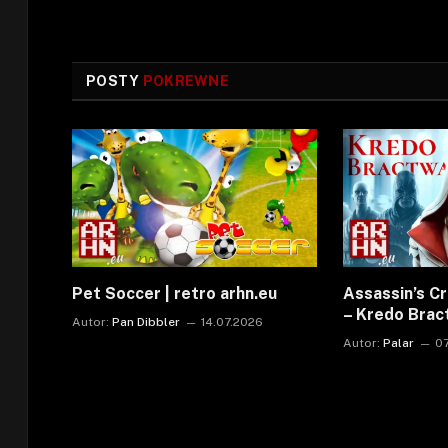
POSTY
POKREWNE
Pet Soccer | retro arhn.eu
Assassin’s C
– Kredo Bra
Autor:
Pan Dibbler
14.07.2026
Autor:
Palar
0