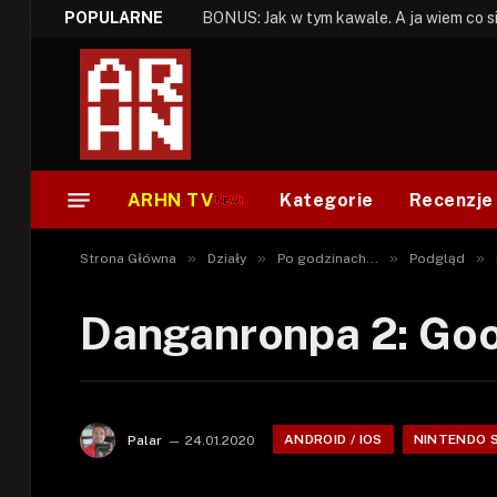
POPULARNE
ARHN TV
Kategorie
Recenzje
»
»
»
»
Strona Główna
Działy
Po godzinach...
Podgląd
Danganronpa 2: Go
ANDROID / IOS
NINTENDO 
Palar
24.01.2020