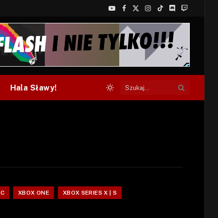
YouTube
Facebook
X
Instagram
TikTok
Discord
Twitch
(Twitter)
Hala Sławy!
PC
XBOX ONE
XBOX SERIES X | S