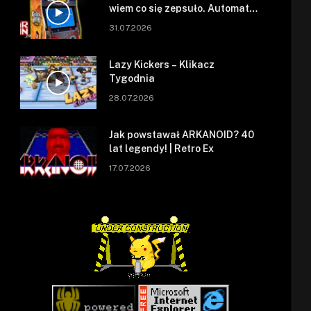
wiem co się zepsuło. Automat
się zepsuł.
31.07.2026
Lazy Kickers – Klikacz
Tygodnia
28.07.2026
Jak powstawał ARKANOID? 40
lat legendy! | Retro Ex
17.07.2026