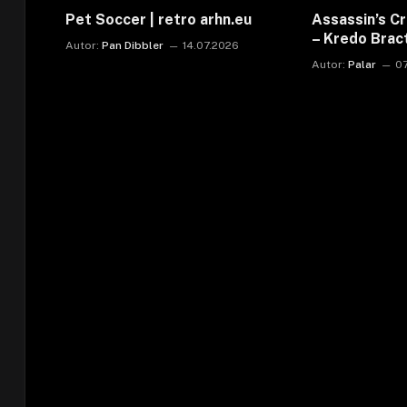
Pet Soccer | retro arhn.eu
Assassin’s C
– Kredo Bra
Autor:
Pan Dibbler
14.07.2026
Autor:
Palar
0