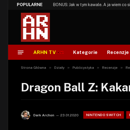
POPULARNE
ARHN TV
Kategorie
Recenzje
»
»
»
»
Strona Główna
Działy
Publicystyka
Recenzje
Re
Dragon Ball Z: Kaka
NINTENDO SWITCH
Dark Archon
23.01.2020