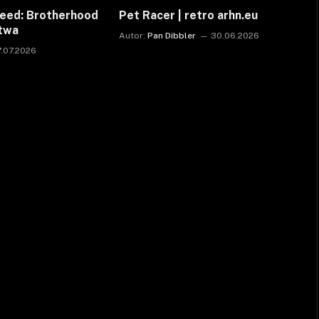
reed: Brotherhood
Pet Racer | retro arhn.eu
ctwa
Autor:
Pan Dibbler
30.06.2026
7.07.2026