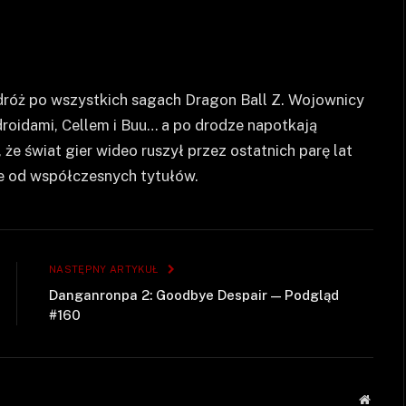
róż po wszystkich sagach Dragon Ball Z. Wojownicy
ndroidami, Cellem i Buu… a po drodze napotkają
że świat gier wideo ruszył przez ostatnich parę lat
ie od współczesnych tytułów.
NASTĘPNY ARTYKUŁ
Danganronpa 2: Goodbye Despair — Podgląd
#160
Strona