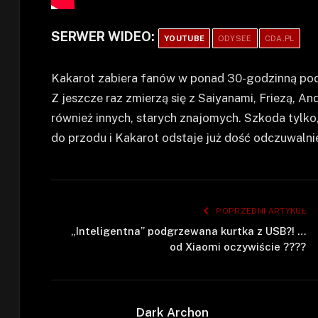
SERWER WIDEO:
YOUTUBE
ODYSEE
CDA.PL
Kakarot zabiera fanów w ponad 30-godzinną pod
Z jeszcze raz zmierzą się z Saiyanami, Friezą, A
również innych, starych znajomych. Szkoda tylko, 
do przodu i Kakarot odstaje już dość odczuwaln
POPRZEDNI ARTYKUŁ
„Inteligentna” podgrzewana kurtka z USB?! …
od Xiaomi oczywiście ????
Dark Archon