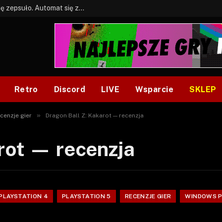
BONUS: Jak w tym kawale. A ja wiem co się zepsuło. Automat się zepsuł.
Retro
Discord
LIVE
Wsparcie
SKLEP
»
cenzje gier
Dragon Ball Z: Kakarot — recenzja
rot — recenzja
PLAYSTATION 4
PLAYSTATION 5
RECENZJE GIER
WINDOWS 