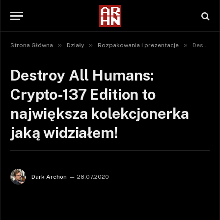
»
»
»
Strona Główna
Działy
Rozpakowania i prezentacje
Destroy All Humans: Crypto-137 Edition to największa kolekcjonerka jaką widziałem!
Destroy All Humans:
Crypto-137 Edition to
największa kolekcjonerka
jaką widziałem!
Dark Archon
28.07.2020