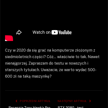
Czy w 2020 da się grać na komputerze złożonym z
siedmioletnich części? Cóż… właściwie to tak. Nawet
nienajgorzej. Zapraszam do testu w nowszych i
starszych tytułach. Uważacie, że warto wydać 500-
600 zł na taką maszynkę?
POPRZEDNI ARTYKUŁ
NASTĘPNY ARTYKUŁ
Recenzja Tony Hawk’s Pro
RTX 3080 – test