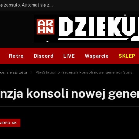
BONUS: Jak w tym kawale. A ja wiem co się zepsuło. Automat się zepsuł.
Retro
Discord
LIVE
Wsparcie
SKLEP
»
cenzje sprzętu
PlayStation 5 – recenzja konsoli nowej generacji Sony
enzja konsoli nowej gene
WIDEO 4K