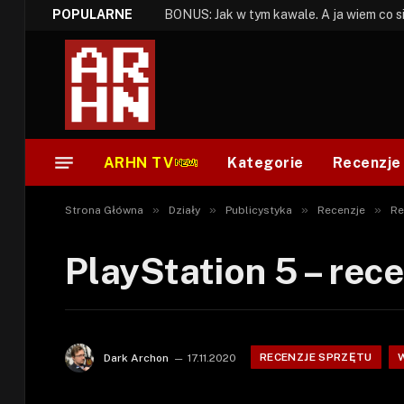
POPULARNE
ARHN TV
Kategorie
Recenzje
»
»
»
»
Strona Główna
Działy
Publicystyka
Recenzje
Re
PlayStation 5 – rec
RECENZJE SPRZĘTU
Dark Archon
17.11.2020