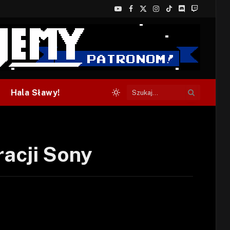
YouTube
Facebook
X
Instagram
TikTok
Discord
Twitch
(Twitter)
Hala Sławy!
racji Sony