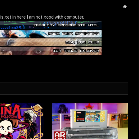
Strona
WWW
is get in here I am not good with computer.