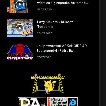
wiem co się zepsuło. Automat
się zepsuł.
31.07.2026
Lazy Kickers – Klikacz
Tygodnia
28.07.2026
Jak powstawał ARKANOID? 40
lat legendy! | Retro Ex
17.07.2026