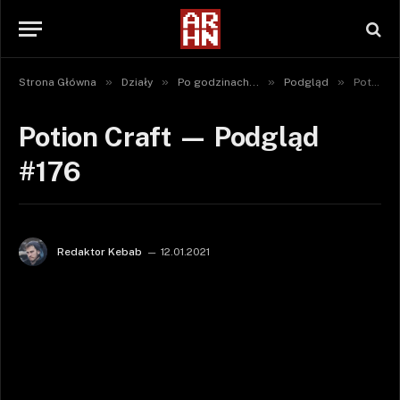
»
»
»
»
Strona Główna
Działy
Po godzinach...
Podgląd
Potion Craft — Podgląd #176
Potion Craft — Podgląd
#176
Redaktor Kebab
12.01.2021