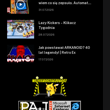
wiem co się zepsuło. Automat
się zepsuł.
31.07.2026
Lazy Kickers – Klikacz
Tygodnia
28.07.2026
Jak powstawał ARKANOID? 40
lat legendy! | Retro Ex
17.07.2026