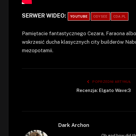
SERWER WIDEO:
YOUTUBE
ODYSEE
CDA.PL
Pamiętacie fantastycznego Cezara, Faraona alb
wskrzesić ducha klasycznych city builderów Na
mezopotamii.
POPRZEDNI ARTYKUŁ
Recenzja: Elgato Wave:3
Dark Archon
Oh god how did th