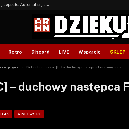
BONUS: Jak w tym kawale. A ja wiem co się zepsuło. Automat się zepsuł.
Retro
Discord
LIVE
Wsparcie
SKLEP
»
cenzje gier
Nebuchadnezzar [PC] – duchowy następca Faraona/Zeusa!
] – duchowy następca 
EO 4K
WINDOWS PC