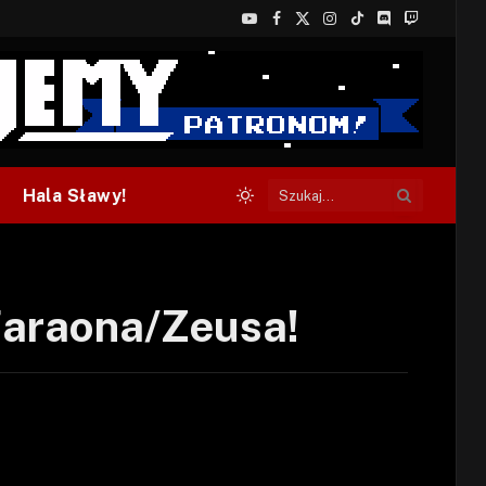
YouTube
Facebook
X
Instagram
TikTok
Discord
Twitch
(Twitter)
Hala Sławy!
Faraona/Zeusa!