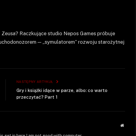
o Zeusa? Raczkujące studio Nepos Games próbuje
buchodonozorem — „symulatorem” rozwoju starożytnej
NASTĘPNY ARTYKUŁ
Gry i książki idące w parze, albo: co warto
przeczytać? Part 1
Strona
WWW
is get in here I am not good with computer.