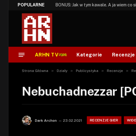
POPULARNE
ARHN TV
Kategorie
Recenzje
»
»
»
»
Strona Główna
Działy
Publicystyka
Recenzje
Re
Nebuchadnezzar [PC
RECENZJE GIER
WID
Dark Archon
23.02.2021