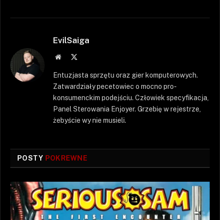
EvilSaiga
Strona
X
WWW
(Twitter)
Entuzjasta sprzętu oraz gier komputerowych.
Zatwardziały pecetowiec o mocno pro-
konsumenckim podejściu. Człowiek specyfikacja,
Panel Sterowania Enjoyer. Grzebię w rejestrze,
żebyście wy nie musieli.
POSTY
POKREWNE