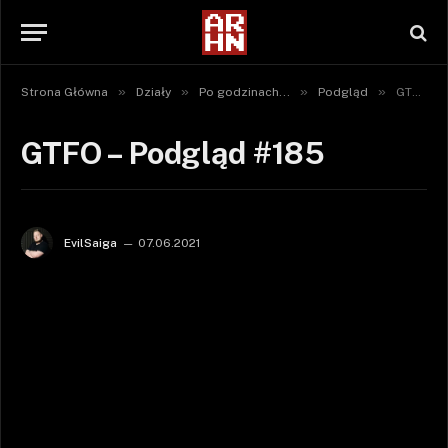
»
»
»
»
Strona Główna
Działy
Po godzinach...
Podgląd
GTFO – Podgląd #185
GTFO – Podgląd #185
EvilSaiga
07.06.2021