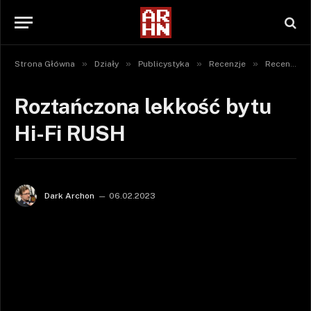
»
»
»
»
Strona Główna
Działy
Publicystyka
Recenzje
Recenzje gier
Roztańczona lekkość bytu
Hi-Fi RUSH
Dark Archon
06.02.2023