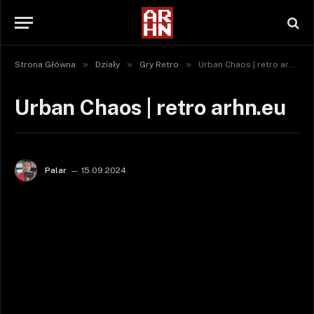
»
»
»
Strona Główna
Działy
Gry Retro
Urban Chaos | retro arhn.eu
Urban Chaos | retro arhn.eu
Palar
15.09.2024