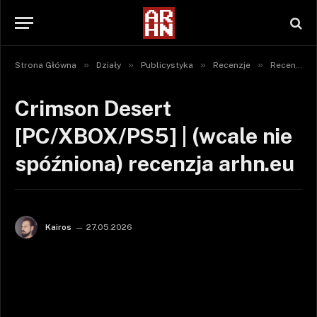
»
»
»
»
Strona Główna
Działy
Publicystyka
Recenzje
Recenzje gier
Crimson Desert
[PC/XBOX/PS5] | (wcale nie
spóźniona) recenzja arhn.eu
Kairos
27.05.2026