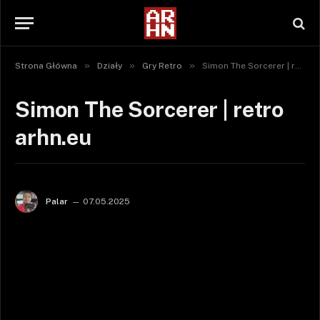
»
»
»
Strona Główna
Działy
Gry Retro
Simon The Sorcerer | retro arhn.eu
Simon The Sorcerer | retro
arhn.eu
Palar
07.05.2025