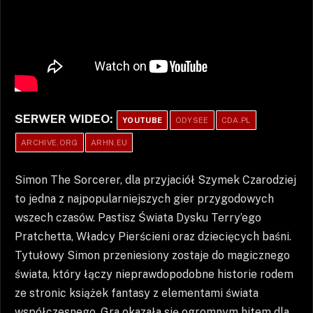
SERWER WIDEO:
YOUTUBE
ODYSEE
CDA.PL
ARCHIVE.ORG
ARHN.EU
Simon The Sorcerer, dla przyjaciół Szymek Czarodziej
to jedna z najpopularniejszych gier przygodowych
wszech czasów. Pastisz Świata Dysku Terry’ego
Pratchetta, Władcy Pierścieni oraz dziecięcych baśni.
Tytułowy Simon przeniesiony zostaje do magicznego
świata, który łączy nieprawdopodobne historie rodem
ze stronic książek fantasy z elementami świata
współczesnego. Gra okazała się ogromnym hitem dla